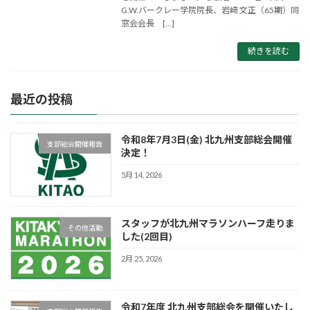
G.W.バークレー学院院長、岩﨑 文正（65期）同
窓会会長 […]
続きを読む
最近の投稿
令和8年7月3日(金) 北九州支部総会開催
支部総会開催報告
決定！
5月 14, 2026
スタッフが北九州マラソンハーフ走りま
その他活動
した(2回目)
2月 25, 2026
令和7年度 北九州支部総会を開催いたし