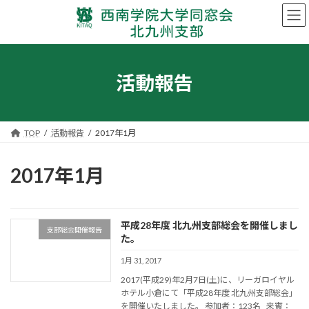
コ
ナ
ン
ビ
テ
ゲ
ン
ー
ツ
シ
へ
ョ
活動報告
ス
ン
キ
に
ッ
移
プ
動
TOP
活動報告
2017年1月
2017年1月
平成28年度 北九州支部総会を開催しまし
支部総会開催報告
た。
1月 31, 2017
2017(平成29)年2月7日(土)に、リーガロイヤル
ホテル小倉にて「平成28年度 北九州支部総会」
を開催いたしました。 参加者：123名 来賓：